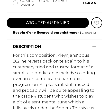
COMBO E-SCORE EXTRA +
15.02 $
PAPIER
AJOUTER AU PANIER
Besoin d'une licence d'enregistrement
Cliquez ici
DESCRIPTION
For this composition, Kleynjans' opus
262, he reverts back once again to his
customary tried and trusted format of a
simplistic, predictable melody sounding
over an uncomplicated harmonic
progression. All pleasant stuff indeed
and probably will be quite appealing to
the grade 4 student who wishes to play
a bit of a sentimental tune which all
falls nicely under the fingers. The style is