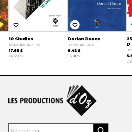
10 Studies
Dorian Dance
25
D
MORA-JIMÉNEZ José
SOLOMONS David
17.66 $
9.42 $
HO
DZ 2970
DZ 1175
5.
DZ