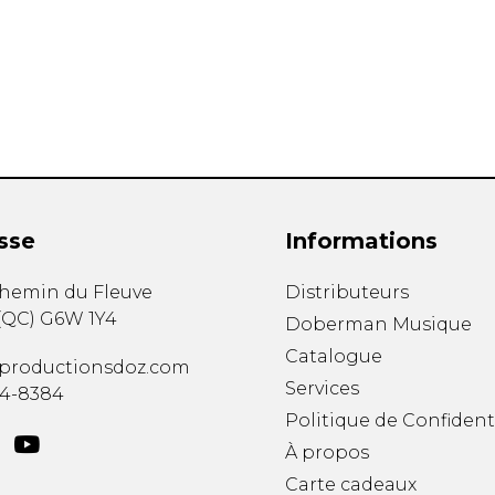
Hautbois
Luth
Mandoline
Orgue
Percussion
Piano
Saxophone
Trombone
Trompette
sse
Informations
Tuba
Ukulélé
chemin du Fleuve
Distributeurs
Violon
(
QC
)
G6W 1Y4
Doberman Musique
Violoncelle
Catalogue
Voix
productionsdoz.com
Services
34-8384
Politique de Confident
À propos
Carte cadeaux