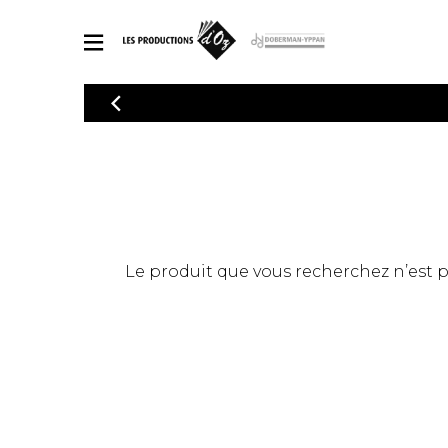
CATALOGUE
Explorez notre catalogue de partitions riche en œuvres originales
PAR
en arrangements de qualité.
Méthod
Guitare 
Explorez notre catalogue de partitions
2 guitare
riche en œuvres originales et en
arrangements de qualité.
3 guitare
PARTITIONS POUR GUITARE
Le produit que vous recherchez n’est pas
4 guitare
5 guitare
Ensembl
PARTITIONS POUR AUTRES INSTRUMENTS
Orchestr
Concerto
Guitare 
PARTITIONS POUR ENSEMBLES
Musique