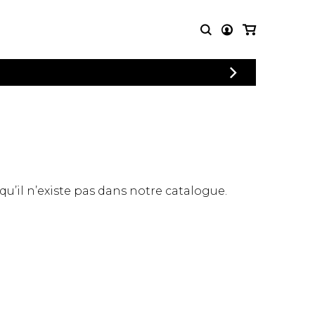
CONNEXION
PARTITIONS
AUTRES
INSCRIPTION
POUR
PRODUITS
ENSEMBLES
Articles promotionnels
Chœur
Cordes Knobloch
Concerto
Disques compacts et
Musique de chambre
DVDs
 qu’il n’existe pas dans notre catalogue.
Orchestre
Ouvrages théoriques
et livres
Quatuor de flûtes
Quatuor de saxophones