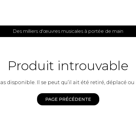
Des milliers d'œuvres musicales à portée de main
 et
TITIONS POUR GUITARE
PARTITIONS
POUR
AUTRES
es
INSTRUMENTS
Produit introuvable
seule
Alto
s
Basse électrique
s
 disponible. Il se peut qu’il ait été retiré, déplacé ou
Basson
s
Clarinette
s et plus
Clavecin
PAGE PRÉCÉDENTE
e de guitares
Contrebasse
e de guitares
Cor anglais
 pour guitare
Cor français
et un autre instrument
Flûte
 de chambre avec guitare
Harpe