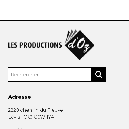
AUTRES PRODUITS
Adresse
2220 chemin du Fleuve
Lévis
(
QC
)
G6W 1Y4