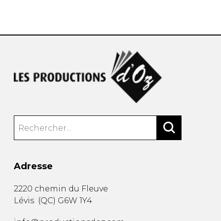
AUTRES PRODUITS
Adresse
2220 chemin du Fleuve
Lévis
(
QC
)
G6W 1Y4