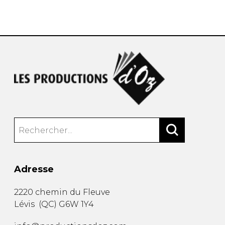
AUTRES PRODUITS
Adresse
2220 chemin du Fleuve
Lévis
(
QC
)
G6W 1Y4