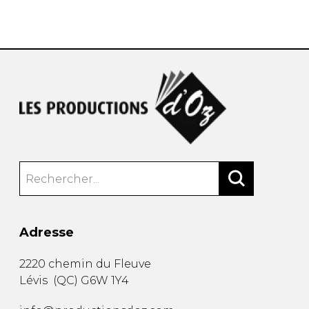
AUTRES PRODUITS
Adresse
2220 chemin du Fleuve
Lévis
(
QC
)
G6W 1Y4