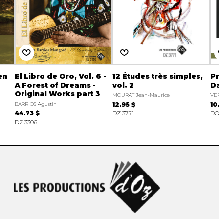
en
El Libro de Oro, Vol. 6 -
12 Études très simples,
P
A Forest of Dreams -
vol. 2
D
Original Works part 3
MOURAT Jean-Maurice
VE
BARRIOS Agustin
12.95 $
10
44.73 $
DZ 3771
DO
DZ 3306