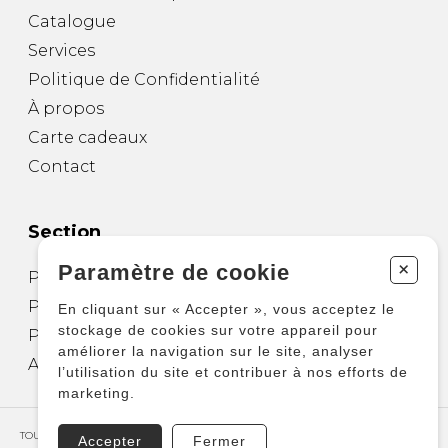
Catalogue
Services
Politique de Confidentialité
À propos
Carte cadeaux
Contact
Section
+
Paramètre de cookie
Partitions pour guitare
Partitions pour autres instruments
En cliquant sur « Accepter », vous acceptez le
stockage de cookies sur votre appareil pour
Partitions pour ensembles
améliorer la navigation sur le site, analyser
Autres produits
l’utilisation du site et contribuer à nos efforts de
marketing.
TOUS DROITS RÉSERVÉS © COPYRIGHT 2026 – PRODUCTIONS D'OZ
Accepter
Fermer