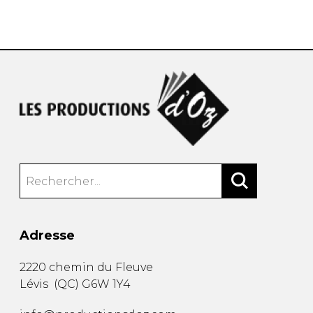
AUTRES PRODUITS
Adresse
2220 chemin du Fleuve
Lévis
(
QC
)
G6W 1Y4