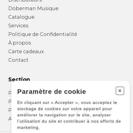
Doberman Musique
Catalogue
Services
Politique de Confidentialité
À propos
Carte cadeaux
Contact
Section
+
Paramètre de cookie
Partitions pour guitare
Partitions pour autres instruments
En cliquant sur « Accepter », vous acceptez le
stockage de cookies sur votre appareil pour
Partitions pour ensembles
améliorer la navigation sur le site, analyser
Autres produits
l’utilisation du site et contribuer à nos efforts de
marketing.