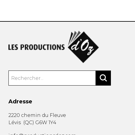
AUTRES PRODUITS
Adresse
2220 chemin du Fleuve
Lévis
(
QC
)
G6W 1Y4