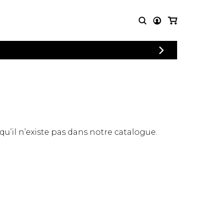
CONNEXION
PARTITIONS
AUTRES
INSCRIPTION
POUR
PRODUITS
ENSEMBLES
Articles promotionnels
Chœur
Cordes Knobloch
Concerto
Disques compacts et
Musique de chambre
DVDs
 qu’il n’existe pas dans notre catalogue.
Orchestre
Ouvrages théoriques
et livres
Quatuor de flûtes
Quatuor de saxophones