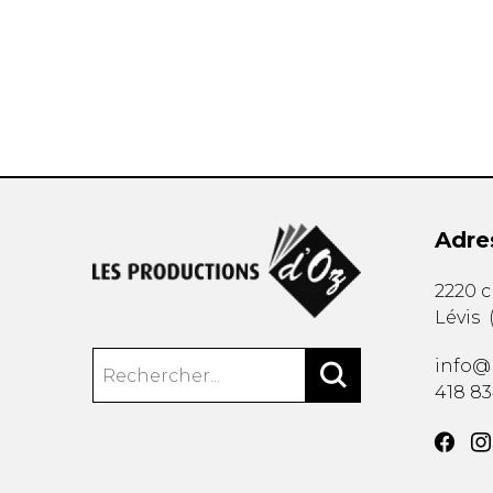
AUTRES PRODUITS
Adre
2220 
Lévis
info@
418 8