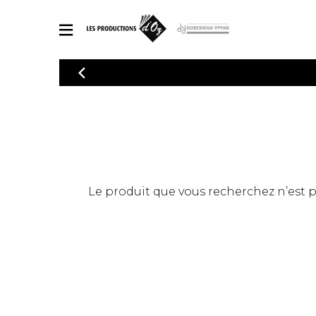
CATALOGUE
Explorez notre catalogue de partitions riche en œuvres originales
PAR
en arrangements de qualité.
Méthod
Guitare 
Explorez notre catalogue de partitions
2 guitare
riche en œuvres originales et en
arrangements de qualité.
3 guitare
PARTITIONS POUR GUITARE
Le produit que vous recherchez n’est pas
4 guitare
5 guitare
Ensembl
PARTITIONS POUR AUTRES INSTRUMENTS
Orchestr
Concerto
Guitare 
PARTITIONS POUR ENSEMBLES
Musique