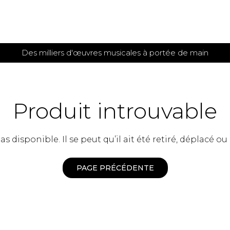
Des milliers d'œuvres musicales à portée de main
 et
TITIONS POUR GUITARE
PARTITIONS
POUR
AUTRES
es
INSTRUMENTS
Produit introuvable
seule
Alto
s
Basse électrique
s
 disponible. Il se peut qu’il ait été retiré, déplacé ou
Basson
s
Clarinette
s et plus
Clavecin
PAGE PRÉCÉDENTE
e de guitares
Contrebasse
e de guitares
Cor anglais
 pour guitare
Cor français
et un autre instrument
Flûte
 de chambre avec guitare
Harpe