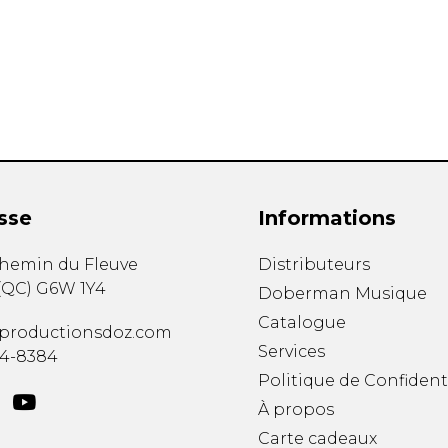
Hautbois
Luth
Mandoline
Orgue
Percussion
Piano
Saxophone
Trombone
Trompette
sse
Informations
Tuba
Ukulélé
chemin du Fleuve
Distributeurs
Violon
(
QC
)
G6W 1Y4
Doberman Musique
Violoncelle
Catalogue
Voix
productionsdoz.com
Services
34-8384
Politique de Confident
À propos
Carte cadeaux