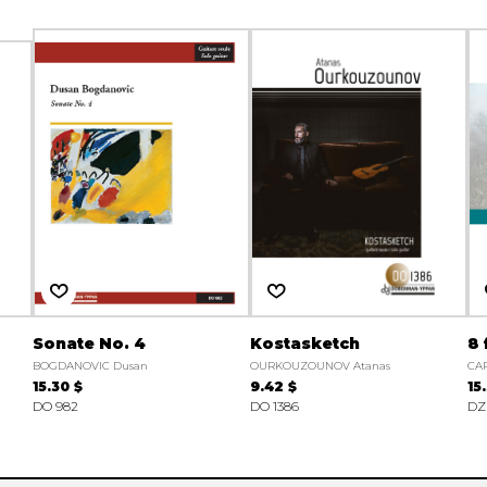
Sonate No. 4
Kostasketch
8 
BOGDANOVIC Dusan
OURKOUZOUNOV Atanas
CAR
15.30 $
9.42 $
15
DO 982
DO 1386
DZ