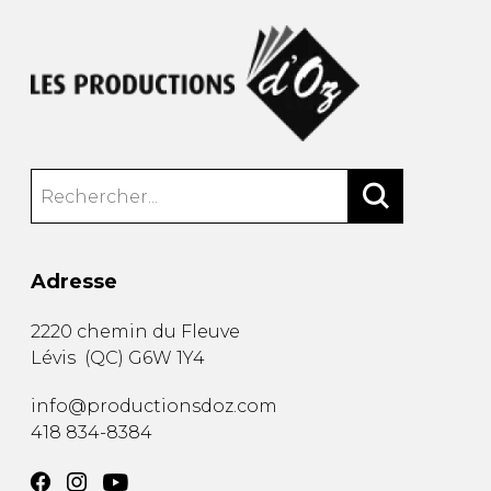
Adresse
2220 chemin du Fleuve
Lévis
(
QC
)
G6W 1Y4
info@productionsdoz.com
418 834-8384