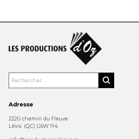
AUTRES PRODUITS
Adresse
2220 chemin du Fleuve
Lévis
(
QC
)
G6W 1Y4