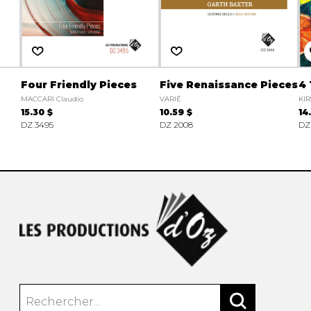
Four Friendly Pieces
Five Renaissance Pieces
4
MACCARI Claudio
VARIÉ
KIR
15.30 $
10.59 $
14
DZ 3495
DZ 2008
DZ 