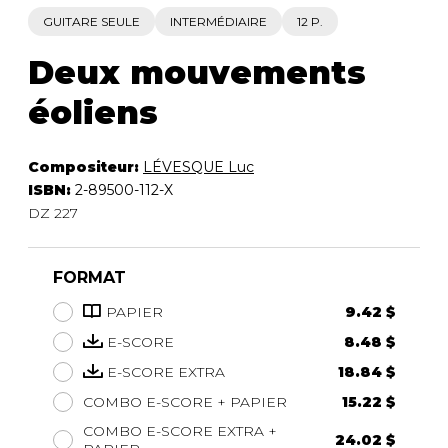
GUITARE SEULE
INTERMÉDIAIRE
12 P.
Deux mouvements
éoliens
Compositeur:
LÉVESQUE Luc
ISBN:
2-89500-112-X
DZ 227
FORMAT
PAPIER
9.42 $
E-SCORE
8.48 $
E-SCORE EXTRA
18.84 $
COMBO E-SCORE + PAPIER
15.22 $
COMBO E-SCORE EXTRA +
24.02 $