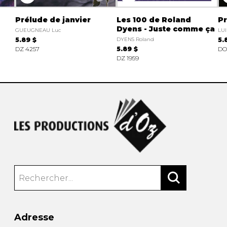
Prélude de janvier
Les 100 de Roland
Pr
Dyens - Juste comme ça
GUEUGNEAU Luc
LUI
5.89 $
DYENS Roland
5.
DZ 4257
5.89 $
DO
DZ 1959
Adresse