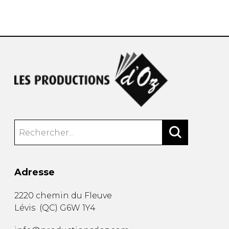
AUTRES PRODUITS
Adresse
2220 chemin du Fleuve
Lévis
(
QC
)
G6W 1Y4