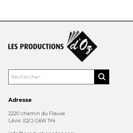
AUTRES PRODUITS
Adresse
2220 chemin du Fleuve
Lévis
(
QC
)
G6W 1Y4