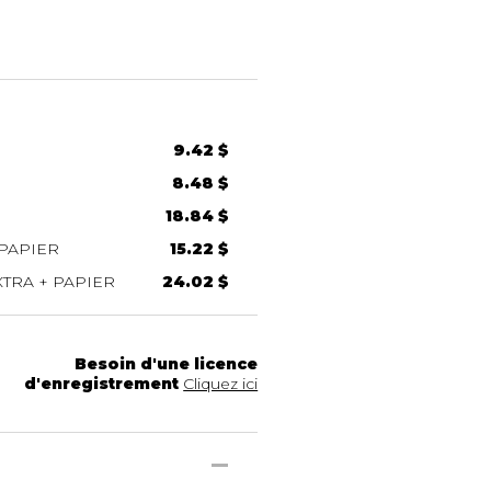
9.42 $
8.48 $
18.84 $
PAPIER
15.22 $
TRA + PAPIER
24.02 $
Besoin d'une licence
d'enregistrement
Cliquez ici