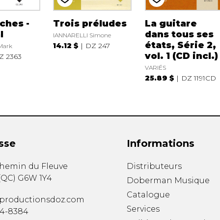
ches -
Trois préludes
La guitare
l
dans tous ses
IANNARELLI Simone
états, Série 2,
14.12 $
DZ 247
Mark
vol. 1 (CD incl.)
Z 2363
VARIÉS
25.89 $
DZ 1191CD
sse
Informations
chemin du Fleuve
Distributeurs
(
QC
)
G6W 1Y4
Doberman Musique
Catalogue
productionsdoz.com
Services
34-8384