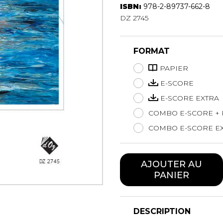
ISBN:
978-2-89737-662-8
Hautbois
DZ 2745
Luth
Mandoline
Orgue
FORMAT
Percussion
Piano
PAPIER
Saxophone
E-SCORE
Trombone
E-SCORE EXTRA
Trompette
COMBO E-SCORE + 
Tuba
Ukulélé
COMBO E-SCORE EX
Violon
Violoncelle
AJOUTER AU
Voix
PANIER
DESCRIPTION