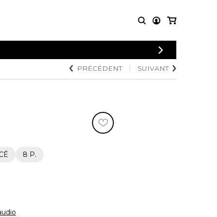
CONNEXION
PRÉCÉDENT
SUIVANT
PARTITIONS
AUTRES
INSCRIPTION
POUR
PRODUITS
ENSEMBLES
Articles promotionnels
Chœur
Cordes Knobloch
Concerto
Disques compacts et
Musique de chambre
DVDs
Orchestre
Ouvrages théoriques
et livres
Quatuor de flûtes
CÉ
8 P.
Quatuor de saxophones
udio