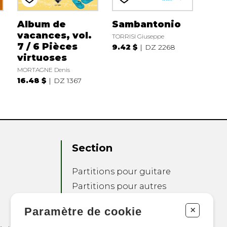
Album de
Sambantonio
vacances, vol.
TORRISI Giuseppe
7 / 6 Pièces
9.42 $
DZ 2268
virtuoses
MORTAGNE Denis
16.48 $
DZ 1367
Section
Partitions pour guitare
Partitions pour autres
instruments
+
Paramètre de cookie
Partitions pour
ensembles