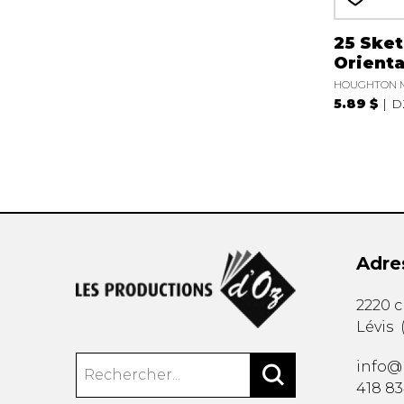
25 Sket
Orienta
HOUGHTON 
5.89 $
D
Adre
2220 
Lévis
info@
418 8