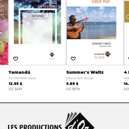
Yamandú
Summer's Waltz
4 
DE STEFANO Paolo
DALLE AVE Michel
AD
12.95 $
5.89 $
14
DZ 3419
DZ 3679
DO