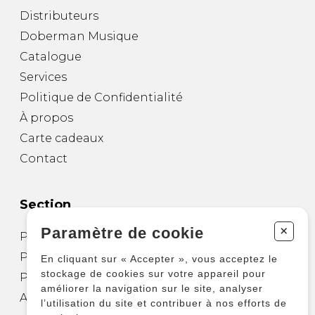
Distributeurs
Doberman Musique
Catalogue
Services
Politique de Confidentialité
À propos
Carte cadeaux
Contact
Section
+
Paramètre de cookie
Partitions pour guitare
Partitions pour autres instruments
En cliquant sur « Accepter », vous acceptez le
stockage de cookies sur votre appareil pour
Partitions pour ensembles
améliorer la navigation sur le site, analyser
Autres produits
l’utilisation du site et contribuer à nos efforts de