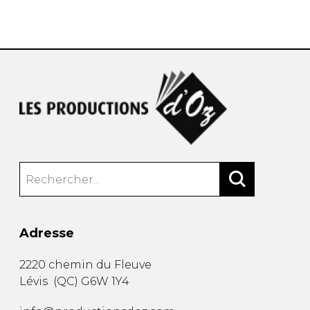
AUTRES PRODUITS
Adresse
2220 chemin du Fleuve
Lévis
(
QC
)
G6W 1Y4