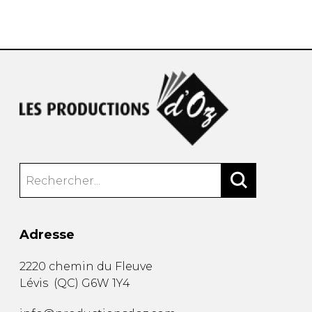
AUTRES PRODUITS
Adresse
2220 chemin du Fleuve
Lévis
(
QC
)
G6W 1Y4