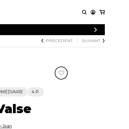
CONNEXION
PRÉCÉDENT
SUIVANT
PARTITIONS
AUTRES
INSCRIPTION
POUR
PRODUITS
ENSEMBLES
Articles promotionnels
Chœur
Cordes Knobloch
Concerto
Disques compacts et
Musique de chambre
DVDs
Orchestre
Ouvrages théoriques
et livres
Quatuor de flûtes
RMÉDIAIRE
4 P.
Quatuor de saxophones
Valse
-Jean