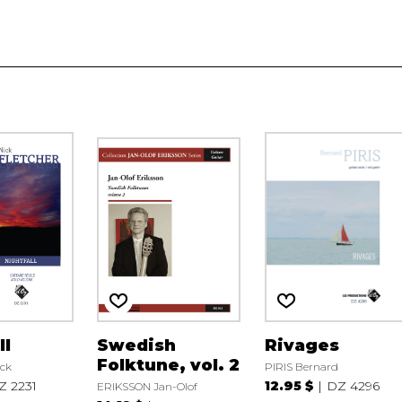
ll
Swedish
Rivages
Folktune, vol. 2
ck
PIRIS Bernard
Z 2231
12.95 $
DZ 4296
ERIKSSON Jan-Olof