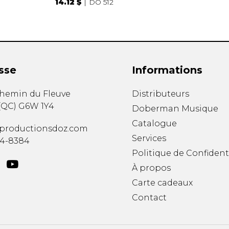
14.12 $
DO 512
sse
Informations
chemin du Fleuve
Distributeurs
(
QC
)
G6W 1Y4
Doberman Musique
Catalogue
productionsdoz.com
Services
34-8384
Politique de Confident
À propos
Carte cadeaux
Contact