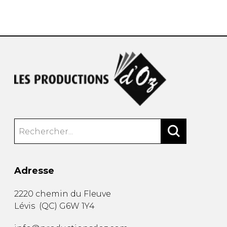
AUTRES PRODUITS
Adresse
2220 chemin du Fleuve
Lévis
(
QC
)
G6W 1Y4