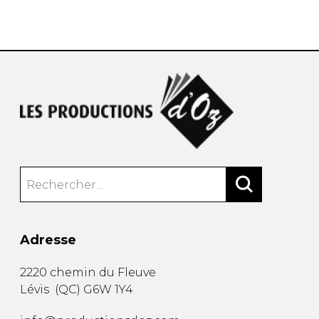
AUTRES PRODUITS
Adresse
2220 chemin du Fleuve
Lévis
(
QC
)
G6W 1Y4