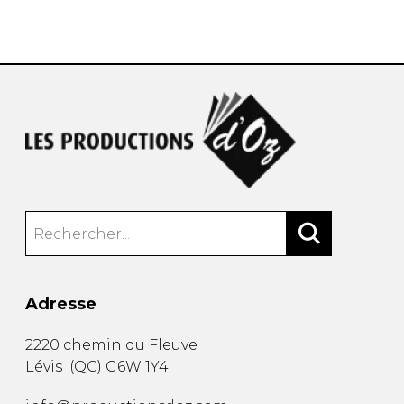
AUTRES PRODUITS
Adresse
2220 chemin du Fleuve
Lévis
(
QC
)
G6W 1Y4