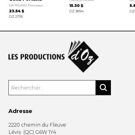
DA MILANO Francesco
15.30 $
5.
23.54 $
DZ 3894
DZ
DZ 2178
Adresse
2220 chemin du Fleuve
Lévis
(
QC
)
G6W 1Y4