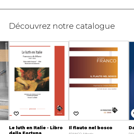
Découvrez notre catalogue
Le luth en Italie - Libro
Il flauto nel bosco
Da
della Fortuna
FRANCO Alfredo
RA