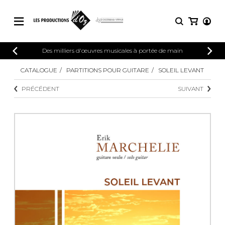
CATALOGUE
Des milliers d'œuvres musicales à portée de main
CONNEXION
Explorez notre catalogue de partitions
CATALOGUE
PARTITIONS POUR GUITARE
SOLEIL LEVANT
PARTITIONS 
INSCRIPTION
riche en œuvres originales et en
PRÉCÉDENT
SUIVANT
arrangements de qualité.
Méthodes
Guitare seule
Explorez notre catalogue de partitions
riche en œuvres originales et en
2 guitares
arrangements de qualité.
3 guitares
4 guitares
PARTITIONS POUR GUITARE
5 guitares et plus
Ensemble de guitare
PARTITIONS POUR AUTRES
Orchestre de guitares
INSTRUMENTS
Concerto pour guitar
Guitare et un autre 
PARTITIONS POUR ENSEMBLES
Musique de chambre 