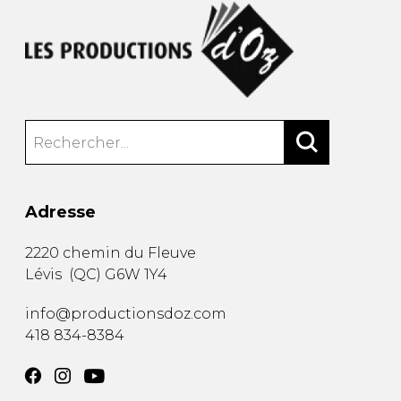
Adresse
2220 chemin du Fleuve
Lévis
(
QC
)
G6W 1Y4
info@productionsdoz.com
418 834-8384