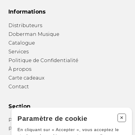
Informations
Distributeurs
Doberman Musique
Catalogue
Services
Politique de Confidentialité
À propos
Carte cadeaux
Contact
Section
+
Paramètre de cookie
Partitions pour guitare
Partitions pour autres instruments
En cliquant sur « Accepter », vous acceptez le