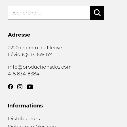
Adresse
2220 chemin du Fleuve
Lévis
(
QC
)
G6W 1Y4
info@productionsdoz.com
418 834-8384
Informations
Distributeurs
Doberman Musique