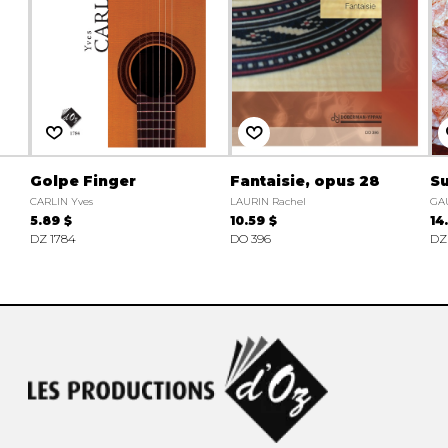
Golpe Finger
Fantaisie, opus 28
Su
CARLIN Yves
LAURIN Rachel
GA
5.89 $
10.59 $
14
DZ 1784
DO 396
DZ