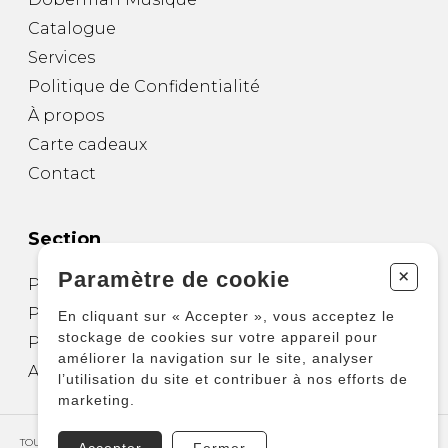
Catalogue
Services
Politique de Confidentialité
À propos
Carte cadeaux
Contact
Section
+
Paramètre de cookie
Partitions pour guitare
Partitions pour autres instruments
En cliquant sur « Accepter », vous acceptez le
stockage de cookies sur votre appareil pour
Partitions pour ensembles
améliorer la navigation sur le site, analyser
Autres produits
l’utilisation du site et contribuer à nos efforts de
marketing.
TOUS DROITS RÉSERVÉS © COPYRIGHT 2026 – PRODUCTIONS D'OZ