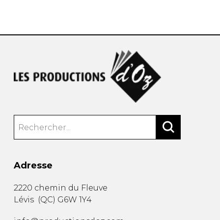
AUTRES PRODUITS
Adresse
2220 chemin du Fleuve
Lévis
(
QC
)
G6W 1Y4