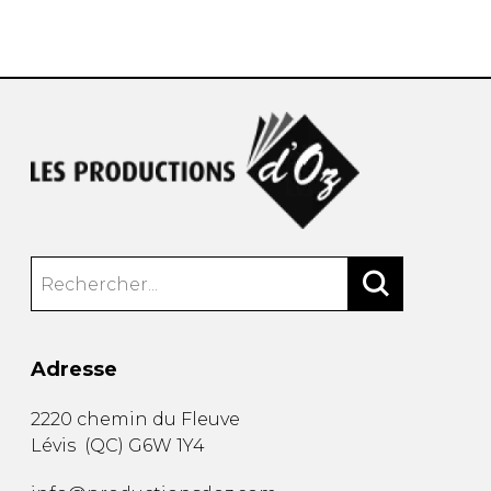
AUTRES PRODUITS
Adresse
2220 chemin du Fleuve
Lévis
(
QC
)
G6W 1Y4