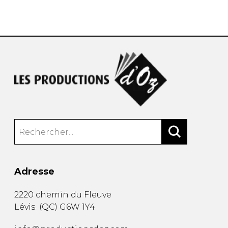
AUTRES PRODUITS
Adresse
2220 chemin du Fleuve
Lévis
(
QC
)
G6W 1Y4