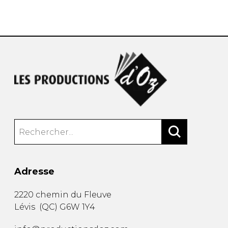
AUTRES PRODUITS
Adresse
2220 chemin du Fleuve
Lévis
(
QC
)
G6W 1Y4