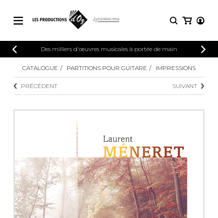
CATALOGUE
Des milliers d'œuvres musicales à portée de main
CONNEXION
Explorez notre catalogue de partitions
CATALOGUE
PARTITIONS POUR GUITARE
IMPRESSIONS
PARTITIONS 
INSCRIPTION
riche en œuvres originales et en
PRÉCÉDENT
SUIVANT
arrangements de qualité.
Méthodes
Guitare seule
Explorez notre catalogue de partitions
riche en œuvres originales et en
2 guitares
arrangements de qualité.
3 guitares
4 guitares
PARTITIONS POUR GUITARE
5 guitares et plus
Ensemble de guitare
PARTITIONS POUR AUTRES
Orchestre de guitares
INSTRUMENTS
Concerto pour guitar
Guitare et un autre 
PARTITIONS POUR ENSEMBLES
Musique de chambre 