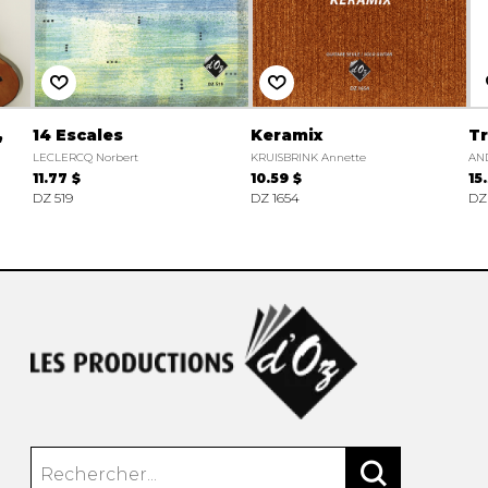
,
14 Escales
Keramix
Tr
LECLERCQ Norbert
KRUISBRINK Annette
AND
11.77 $
10.59 $
15
DZ 519
DZ 1654
DZ