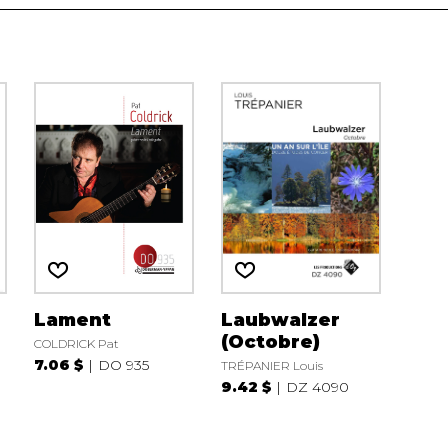
Lament
Laubwalzer
(Octobre)
COLDRICK Pat
7.06 $
DO 935
TRÉPANIER Louis
9.42 $
DZ 4090