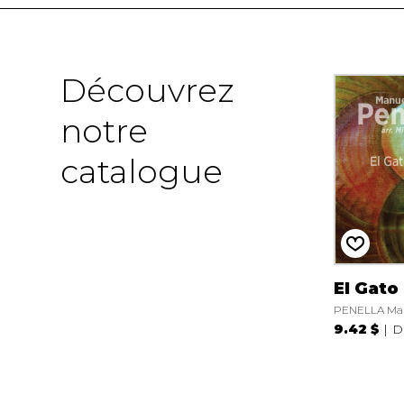
Découvrez
notre
catalogue
El Gato
PENELLA Ma
9.42 $
D