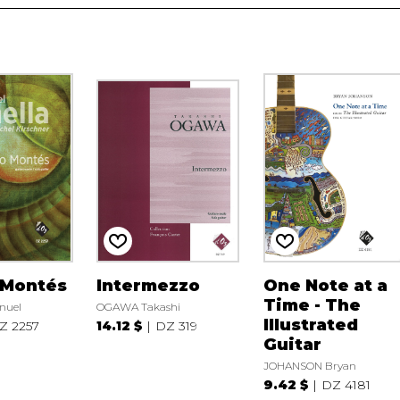
 Montés
Intermezzo
One Note at a
Time - The
nuel
OGAWA Takashi
Illustrated
Z 2257
14.12 $
DZ 319
Guitar
JOHANSON Bryan
9.42 $
DZ 4181