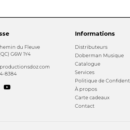
sse
Informations
chemin du Fleuve
Distributeurs
(
QC
)
G6W 1Y4
Doberman Musique
Catalogue
productionsdoz.com
Services
34-8384
Politique de Confident
À propos
Carte cadeaux
Contact