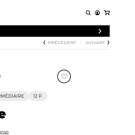
CONNEXION
PRÉCÉDENT
SUIVANT
PARTITIONS
AUTRES
INSCRIPTION
POUR
PRODUITS
ENSEMBLES
Articles promotionnels
Chœur
Cordes Knobloch
Concerto
Disques compacts et
N
Musique de chambre
DVDs
Orchestre
Ouvrages théoriques
et livres
Quatuor de flûtes
RMÉDIAIRE
12 P.
Quatuor de saxophones
e
onso