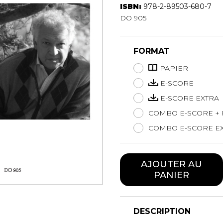
ISBN:
978-2-89503-680-7
Hautbois
DO 905
Luth
Mandoline
Orgue
FORMAT
Percussion
Piano
PAPIER
Saxophone
E-SCORE
Trombone
E-SCORE EXTRA
Trompette
COMBO E-SCORE + 
Tuba
Ukulélé
COMBO E-SCORE EX
Violon
Violoncelle
AJOUTER AU
Voix
PANIER
DESCRIPTION