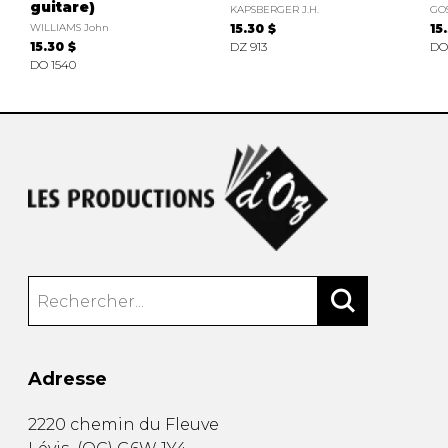
guitare)
KAPSBERGER J.H.
GOS
WILLIAMS John
15.30 $
15
15.30 $
DZ 913
DO
DO 1540
Adresse
2220 chemin du Fleuve