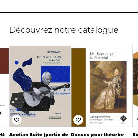
Découvrez notre catalogue
tt
Aeolian Suite (partie de
Danses pour théorbe
So