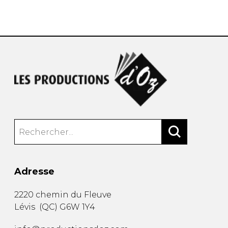
AUTRES PRODUITS
Adresse
2220 chemin du Fleuve
Lévis
(
QC
)
G6W 1Y4