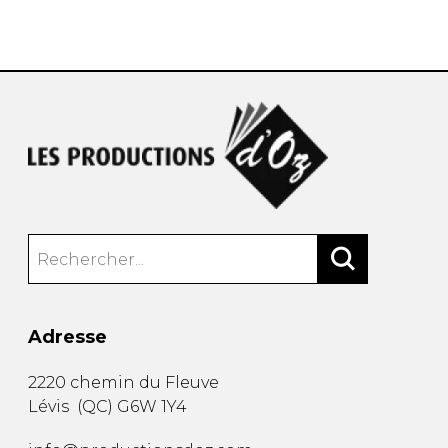
AUTRES PRODUITS
Adresse
2220 chemin du Fleuve
Lévis
(
QC
)
G6W 1Y4