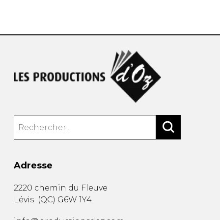
AUTRES PRODUITS
Adresse
2220 chemin du Fleuve
Lévis
(
QC
)
G6W 1Y4