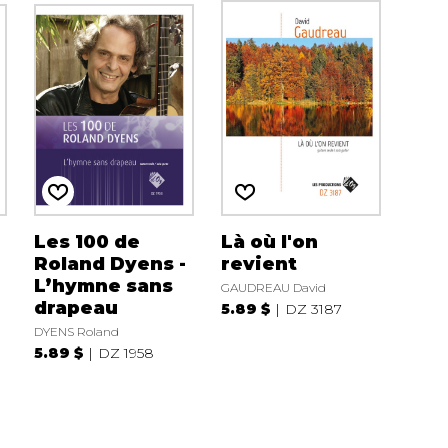
Les 100 de
Là où l'on
i
Roland Dyens -
revient
L’hymne sans
GAUDREAU David
drapeau
5.89 $
DZ 3187
DYENS Roland
5.89 $
DZ 1958