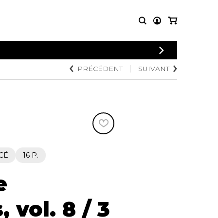
CONNEXION
PRÉCÉDENT
SUIVANT
PARTITIONS
AUTRES
INSCRIPTION
POUR
PRODUITS
ENSEMBLES
Articles promotionnels
Chœur
Cordes Knobloch
Concerto
Disques compacts et
Musique de chambre
DVDs
Orchestre
Ouvrages théoriques
et livres
Quatuor de flûtes
CÉ
16 P.
Quatuor de saxophones
e
 vol. 8 / 3