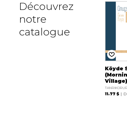
Découvrez
notre
catalogue
Köyde 
(Mornin
Village
TANRIKORUR
11.77 $
D