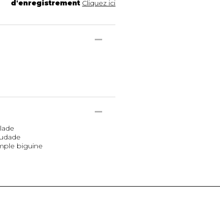
d'enregistrement
Cliquez ici
llade
audade
imple biguine