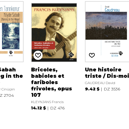
Sabah
Bricoles,
Une histoire
g in the
babioles et
triste / Dis-mo
)
fariboles
GAUDREAU David
frivoles, opus
9.42 $
DZ 3536
 Cinüçen
107
Z 2704
KLEYNJANS Francis
14.12 $
DZ 476