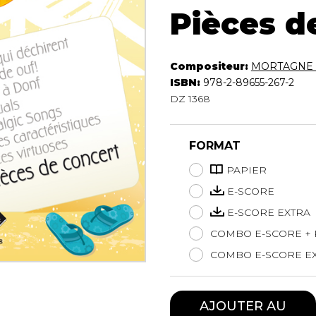
Hautbois
Pièces d
Luth
Mandoline
Orgue
Compositeur:
MORTAGNE 
Percussion
ISBN:
978-2-89655-267-2
Piano
DZ 1368
Saxophone
Trombone
FORMAT
Trompette
Tuba
PAPIER
Ukulélé
E-SCORE
Violon
E-SCORE EXTRA
Violoncelle
Voix
COMBO E-SCORE + 
COMBO E-SCORE EX
AJOUTER AU