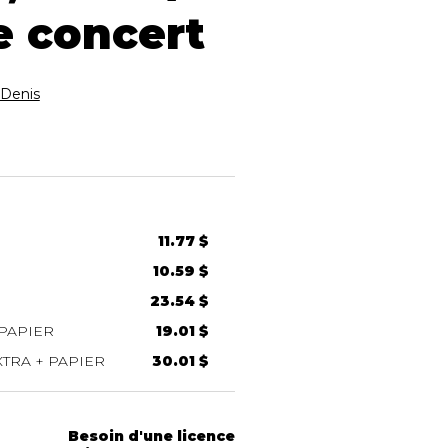
e concert
Denis
11.77 $
10.59 $
23.54 $
PAPIER
19.01 $
TRA + PAPIER
30.01 $
Besoin d'une licence