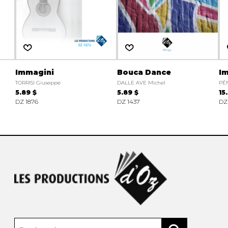
Immagini
Bouca Dance
Im
TORRISI Giuseppe
DALLE AVE Michel
PÉN
5.89 $
5.89 $
15
DZ 1876
DZ 1437
DZ