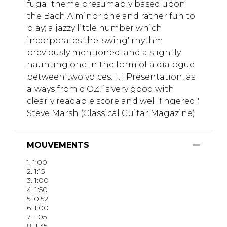
fugal theme presumably based upon
the Bach A minor one and rather fun to
play; a jazzy little number which
incorporates the 'swing' rhythm
previously mentioned; and a slightly
haunting one in the form of a dialogue
between two voices. [...] Presentation, as
always from d'OZ, is very good with
clearly readable score and well fingered."
Steve Marsh (Classical Guitar Magazine)
MOUVEMENTS
1. 1:00
2. 1:15
3. 1:00
4. 1:50
5. 0:52
6. 1:00
7. 1:05
8. 1:35