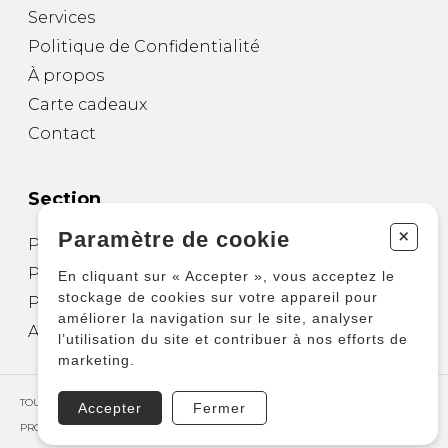
Services
Politique de Confidentialité
À propos
Carte cadeaux
Contact
Section
+
Paramètre de cookie
Partitions pour guitare
Partitions pour autres instruments
En cliquant sur « Accepter », vous acceptez le
stockage de cookies sur votre appareil pour
Partitions pour ensembles
améliorer la navigation sur le site, analyser
Autres produits
l’utilisation du site et contribuer à nos efforts de
marketing.
TOUS DROITS RÉSERVÉS © COPYRIGHT 2026 – PRODUCTIONS D'OZ
Accepter
Fermer
PROPULSÉ PAR