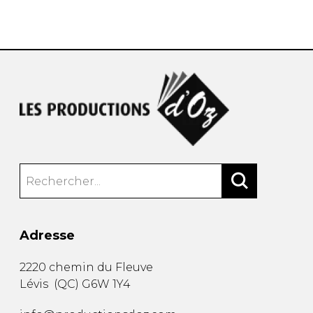
AUTRES PRODUITS
Adresse
2220 chemin du Fleuve
Lévis
(
QC
)
G6W 1Y4