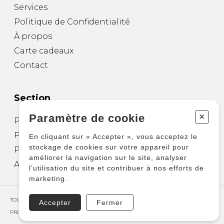
Services
Politique de Confidentialité
À propos
Carte cadeaux
Contact
Section
+
Paramètre de cookie
Partitions pour guitare
Partitions pour autres instruments
En cliquant sur « Accepter », vous acceptez le
stockage de cookies sur votre appareil pour
Partitions pour ensembles
améliorer la navigation sur le site, analyser
Autres produits
l’utilisation du site et contribuer à nos efforts de
marketing.
TOUS DROITS RÉSERVÉS © COPYRIGHT 2026 – PRODUCTIONS D'OZ
Accepter
Fermer
PROPULSÉ PAR