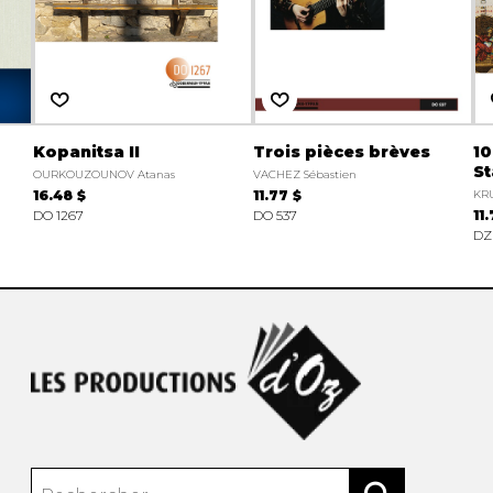
Kopanitsa II
Trois pièces brèves
10
S
OURKOUZOUNOV Atanas
VACHEZ Sébastien
16.48 $
11.77 $
KRU
DO 1267
DO 537
11
DZ