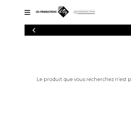
CATALOGUE
Explorez notre catalogue de partitions riche en œuvres originales
PAR
en arrangements de qualité.
Méthod
Guitare 
Explorez notre catalogue de partitions
2 guitare
riche en œuvres originales et en
arrangements de qualité.
3 guitare
PARTITIONS POUR GUITARE
Le produit que vous recherchez n’est pas
4 guitare
5 guitare
Ensembl
PARTITIONS POUR AUTRES INSTRUMENTS
Orchestr
Concerto
Guitare 
PARTITIONS POUR ENSEMBLES
Musique