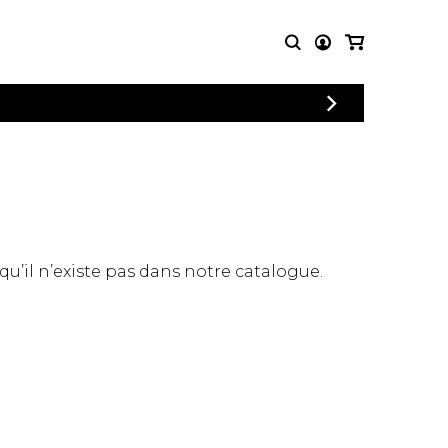
CONNEXION
PARTITIONS
AUTRES
INSCRIPTION
POUR
PRODUITS
ENSEMBLES
Articles promotionnels
Chœur
Cordes Knobloch
Concerto
Disques compacts et
Musique de chambre
DVDs
 qu’il n’existe pas dans notre catalogue.
Orchestre
Ouvrages théoriques
et livres
Quatuor de flûtes
Quatuor de saxophones