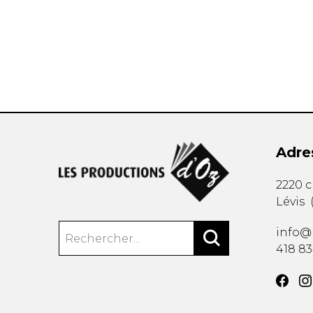
AUTRES PRODUITS
Adre
2220 
Lévis
info@
418 8