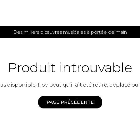
Des milliers d'œuvres musicales à portée de main
 et
TITIONS POUR GUITARE
PARTITIONS
POUR
AUTRES
es
INSTRUMENTS
Produit introuvable
seule
Alto
s
Basse électrique
s
 disponible. Il se peut qu’il ait été retiré, déplacé ou
Basson
s
Clarinette
s et plus
Clavecin
PAGE PRÉCÉDENTE
e de guitares
Contrebasse
e de guitares
Cor anglais
 pour guitare
Cor français
et un autre instrument
Flûte
 de chambre avec guitare
Harpe