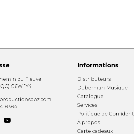
Hautbois
Luth
Mandoline
Orgue
Percussion
Piano
Saxophone
Trombone
Trompette
sse
Informations
Tuba
Ukulélé
chemin du Fleuve
Distributeurs
Violon
(
QC
)
G6W 1Y4
Doberman Musique
Violoncelle
Catalogue
Voix
productionsdoz.com
Services
34-8384
Politique de Confident
À propos
Carte cadeaux