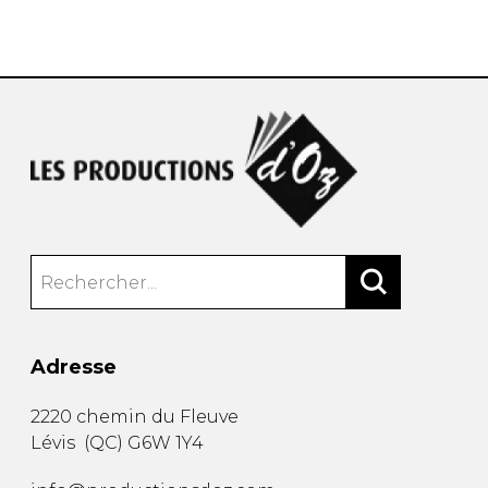
AUTRES PRODUITS
Adresse
2220 chemin du Fleuve
Lévis
(
QC
)
G6W 1Y4