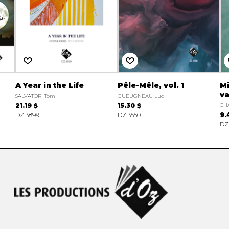
A Year in the Life
Pêle-Mêle, vol. 1
Mi
va
SALVATORI Tom
GUEUGNEAU Luc
21.19 $
15.30 $
CH
DZ 3899
DZ 3550
9.
DZ