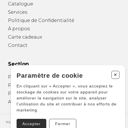
Catalogue
Services
Politique de Confidentialité
À propos
Carte cadeaux
Contact
Section
+
Paramètre de cookie
Partitions pour guitare
Partitions pour autres instruments
En cliquant sur « Accepter », vous acceptez le
stockage de cookies sur votre appareil pour
Partitions pour ensembles
améliorer la navigation sur le site, analyser
Autres produits
l’utilisation du site et contribuer à nos efforts de
marketing.
TOUS DROITS RÉSERVÉS © COPYRIGHT 2026 – PRODUCTIONS D'OZ
Accepter
Fermer