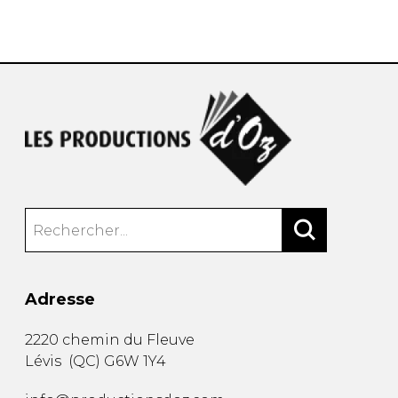
AUTRES PRODUITS
Adresse
2220 chemin du Fleuve
Lévis
(
QC
)
G6W 1Y4