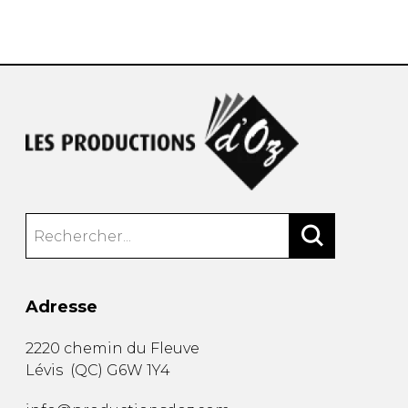
AUTRES PRODUITS
Adresse
2220 chemin du Fleuve
Lévis
(
QC
)
G6W 1Y4