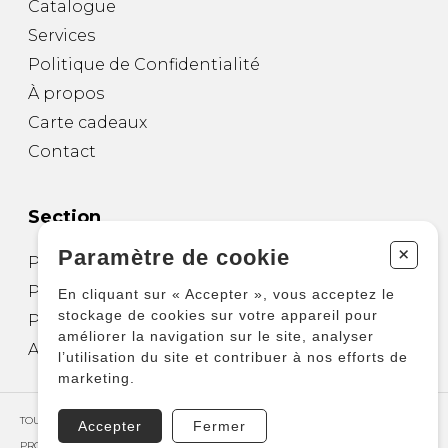
Catalogue
Services
Politique de Confidentialité
À propos
Carte cadeaux
Contact
Section
+
Paramètre de cookie
Partitions pour guitare
Partitions pour autres instruments
En cliquant sur « Accepter », vous acceptez le
stockage de cookies sur votre appareil pour
Partitions pour ensembles
améliorer la navigation sur le site, analyser
Autres produits
l’utilisation du site et contribuer à nos efforts de
marketing.
TOUS DROITS RÉSERVÉS © COPYRIGHT 2026 – PRODUCTIONS D'OZ
Accepter
Fermer
PROPULSÉ PAR