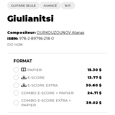
GUITARE SEULE
AVANCÉ
16 P.
Giulianitsi
Compositeur:
OURKOUZOUNOV Atanas
ISBN:
978-2-89796-218-0
DO 1438
FORMAT
PAPIER
15.30 $
E-SCORE
13.77 $
E-SCORE EXTRA
30.60 $
COMBO E-SCORE + PAPIER
24.71 $
COMBO E-SCORE EXTRA +
39.02 $
PAPIER