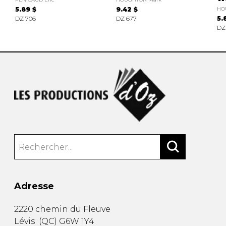
5.89 $
9.42 $
HO
DZ 706
DZ 677
5.
DZ
Adresse
2220 chemin du Fleuve
Lévis
(
QC
)
G6W 1Y4