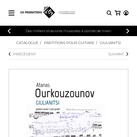
CATALOGUE
Des milliers d'œuvres musicales à portée de main
CONNEXION
Explorez notre catalogue de partitions
CATALOGUE
PARTITIONS POUR GUITARE
GIULIANITSI
PARTITIONS 
INSCRIPTION
riche en œuvres originales et en
PRÉCÉDENT
SUIVANT
arrangements de qualité.
Méthodes
Guitare seule
Explorez notre catalogue de partitions
riche en œuvres originales et en
2 guitares
arrangements de qualité.
3 guitares
4 guitares
PARTITIONS POUR GUITARE
5 guitares et plus
Ensemble de guitare
PARTITIONS POUR AUTRES
Orchestre de guitares
INSTRUMENTS
Concerto pour guitar
Guitare et un autre 
PARTITIONS POUR ENSEMBLES
Musique de chambre 