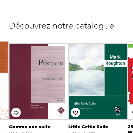
Découvrez notre catalogue
Comme une suite
Little Celtic Suite
25
W
PÉNICAUD Éric
HOUGHTON Mark