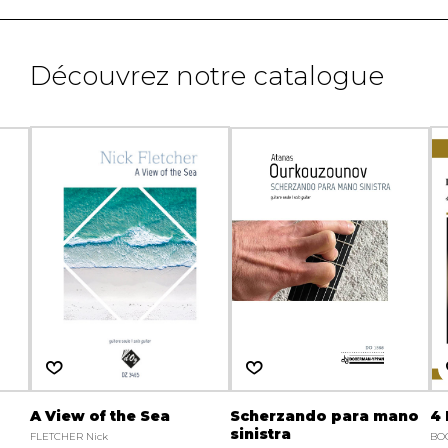
Découvrez notre catalogue
A View of the Sea
Scherzando para mano
4 
sinistra
FLETCHER Nick
BO