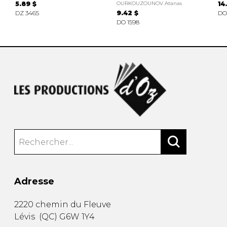
5.89 $
OURKOUZOUNOV Atanas
14
DZ 3465
9.42 $
DO
DO 1598
Adresse
2220 chemin du Fleuve
Lévis
(
QC
)
G6W 1Y4